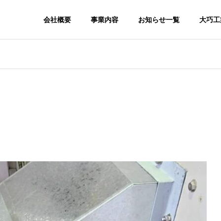
会社概要
事業内容
お知らせ一覧
大巧工
経営理念・経営方針
拶
ブランド企業を具現化するための企業
締役の川口大介より
姿勢について
の取り組み
アクセス
は
当社の品質
可能な開発目標）実現へ
当社へのアクセス情報です
施工実
なくする
熱絶縁工事には高い技
を少なく
術とノウハウが求めら
当社の施工
置のこと
れます。
をご紹介し