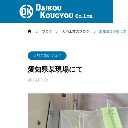
ブログ
大巧工業のブログ
愛知県某現場にて
代表のご挨
大巧工業のブログ
大巧工業代表取
愛知県某現場にて
大巧工業株式会社
事業内容につい
2025.03.19
について
て
ＳＤＧｓへ
熱絶縁と
SDGｓ（持続
の貢献
熱の放散を少
／侵入する熱
するための処