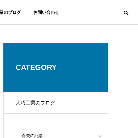
業のブログ
お問い合わせ
事業概要
当社についての詳細情報はこちら
CATEGORY
大巧工業のブログ
採用情報
当社での採用に関するお知らせ
績について
家庭向け施工事業
事例の一部
SDGsに基づいた家庭
ます。
向けサービス
過去の記事